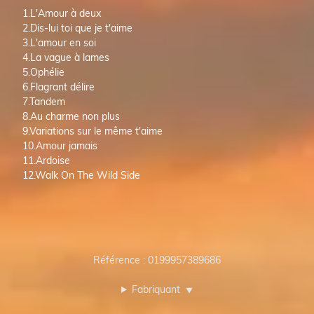
1.L'Amour à deux
2.Dis-lui toi que je t'aime
3.L'amour en soi
4.La vague à lames
5.Ophélie
6.Flagrant délire
7.Tandem
8.Au charme non plus
9.Variations sur le même t'aime
10.Amour jamais
11.Ardoise
12.Walk On The Wild Side
Référence : 0199957389686
Fabriquant
▼