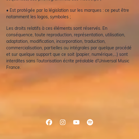
• Est protégée par la législation sur les marques : ce peut être
notamment les logos, symboles ;
Les droits relatifs à ces éléments sont réservés. En
conséquence, toute reproduction, représentation, utilisation,
adaptation, modification, incorporation, traduction,
commercialisation, partielles ou intégrales par quelque procédé
et sur quelque support que ce soit (papier, numérique,…) sont
interdites sans l’autorisation écrite préalable d’Universal Music
France.