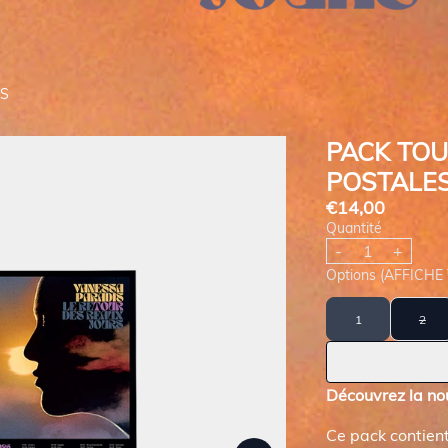
ES
PACK TOU
POSTALE
€14,00
Quantité
-
+
Options (AFFICHE
1
2
Découvrez la no
Suivant
Ce pack contient