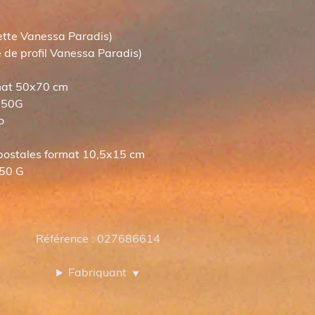
uette Vanessa Paradis)
 de profil Vanessa Paradis)
rmat 50x70 cm
 250G
o
 postales format 10,5x15 cm
 450 G
Référence : 027686614
Fabriquant
▼