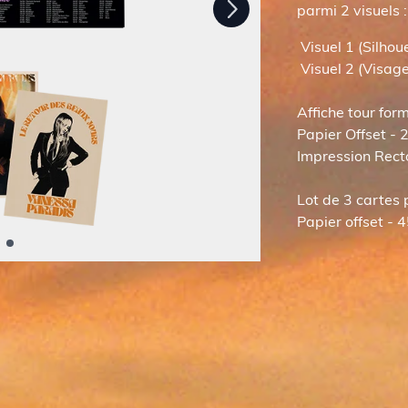
parmi 2 visuels :
Visuel 1 (Silho
Visuel 2 (Visage
Affiche tour fo
Papier Offset -
Impression Rect
Lot de 3 cartes
Papier offset -