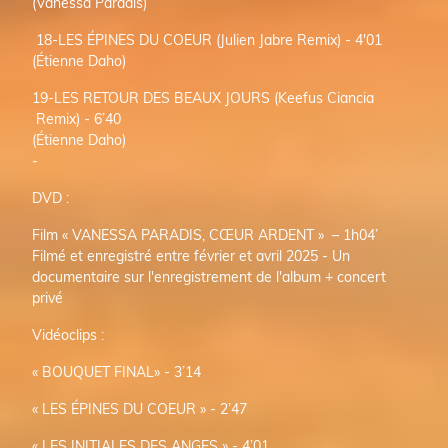
(Vanessa Paradis)
18-LES ÉPINES DU COEUR (Julien Jabre Remix) - 4'01
(Étienne Daho)
19-LES RETOUR DES BEAUX JOURS (Keefus Ciancia
Remix) - 6’40
(Étienne Daho)
-
DVD :
Film « VANESSA PARADIS, CŒUR ARDENT » – 1h04’
Filmé et enregistré entre février et avril 2025 - Un
documentaire sur l'enregistrement de l'album + concert
privé
Vidéoclips :
« BOUQUET FINAL» - 3’14
« LES ÉPINES DU COEUR » - 2’47
« LES INITIALES DES ANGES » - 4’01