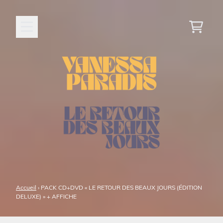
Aller au contenu
Panier
Accueil
›
PACK CD+DVD « LE RETOUR DES BEAUX JOURS (ÉDITION
DELUXE) » + AFFICHE