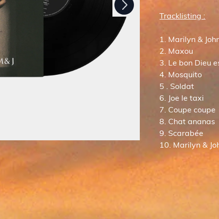
Tracklisting :
1. Marilyn & Joh
2. Maxou
3. Le bon Dieu 
4. Mosquito
5 . Soldat
6. Joe le taxi
7. Coupe coup
8. Chat anana
9. Scarabée
10. Marilyn & Jo