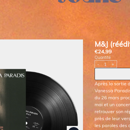
M&J (réédi
€24,99
Quantité
-
+
Après la sortie 
Vanessa Paradis
du 26 mars proc
mai et un concer
retrouver son ré
près de leur ver
Suivant
les paroles des c