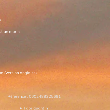
n
est un marin
e
s
hn (Version anglaise)
Référence : 0602488325691
Fabriquant
▼