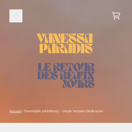
Aller au contenu
Panier
Accueil
›
Divinidylle (réédition) - Vinyle Version Dédicacée