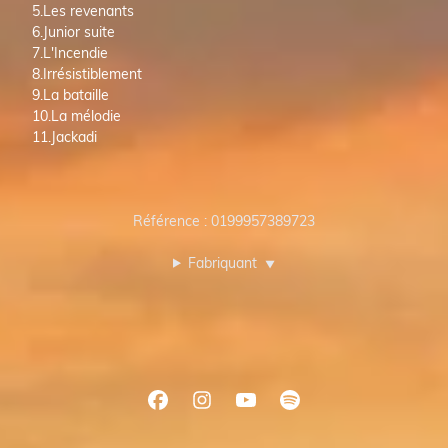
5.Les revenants
6.Junior suite
7.L'Incendie
8.Irrésistiblement
9.La bataille
10.La mélodie
11.Jackadi
Référence : 0199957389723
Fabriquant
▼