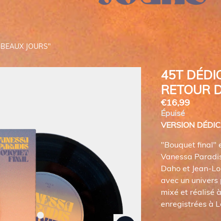
 BEAUX JOURS"
45T DÉDI
RETOUR D
€16,99
Épuisé
VERSION DÉDIC
"Bouquet final" 
Vanessa Paradis
Daho et Jean-Lou
avec un univers p
mixé et réalisé 
Suivant
enregistrées à 