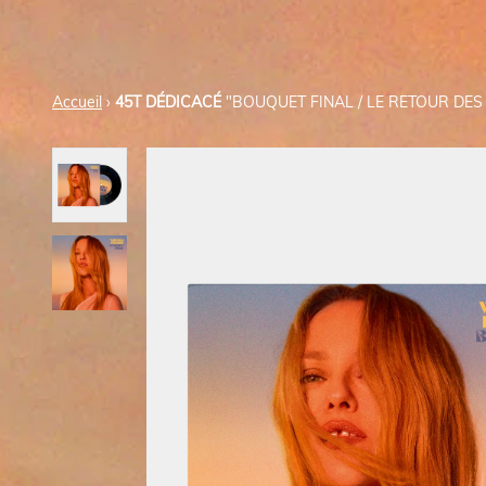
Accueil
›
45T DÉDICACÉ
"BOUQUET FINAL / LE RETOUR DES