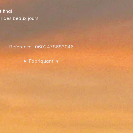
 final
ur des beaux jours
Référence : 0602478683046
Fabriquant
▼